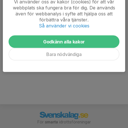
Vi använder oss av kakor (cookies) för att vår
webbplats ska fungera bra för dig. De används
Efter träning blir det fri hopp och lek vid droppen och
även för webbanalys i syfte att hjälpa oss att
hoppen (det som kallas för Dag Center). Fullface och
förbättra våra tjänster.
ryggskydd gäller om man ska köra de stora hoppen!
Så använder vi cookies
Skriv gärna om man behöver skjuts så försöker vi
Godkänn alla kakor
samordna. Det går även bra att ta tåget till Mjölby, från
stationen upp till samlingsplatsen är det c:a 10 minuters
Bara nödvändiga
cykelväg.
//David
För
smarta
idrottsföreningar