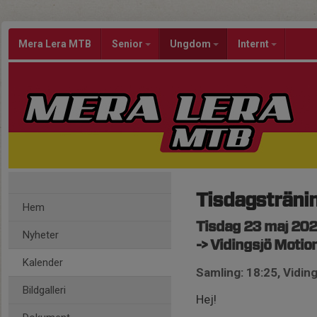
Mera Lera MTB
Senior
Ungdom
Internt
Tisdagsträni
Hem
Tisdag 23 maj 202
Nyheter
-> Vidingsjö Moti
Kalender
Samling: 18:25, Vidi
Bildgalleri
Hej!