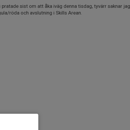
 pratade sist om att åka iväg denna tisdag, tyvärr saknar jag b
ula/röda och avslutning i Skills Arean.