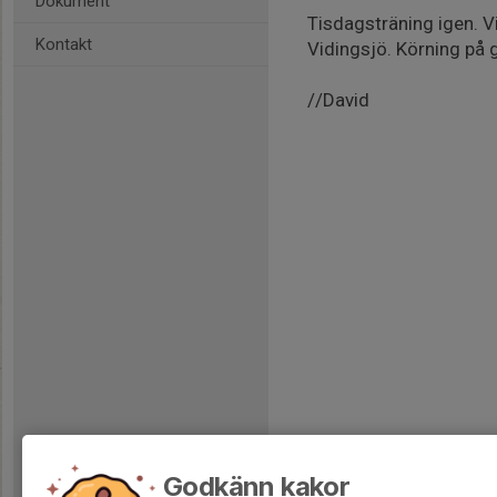
Dokument
Tisdagsträning igen. Vi
Kontakt
Vidingsjö. Körning på g
//David
Godkänn kakor