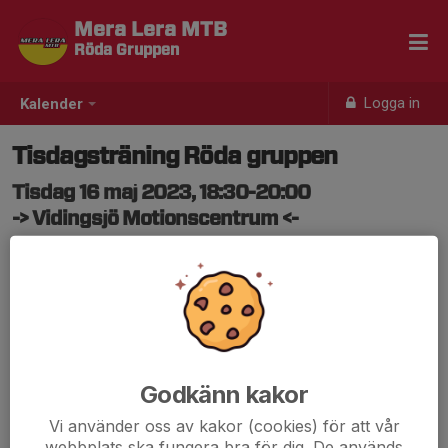
Mera Lera MTB
Röda Gruppen
Logga in
Kalender
Tisdagsträning Röda gruppen
Tisdag 16 maj 2023, 18:30-20:00
-> Vidingsjö Motionscentrum <-
Samling: 18:25
Tisdagsträning!
Vi försöker samla lite kilometer och försöker köra med
lite fart ut till Slaka och kör en sväng där. Sedan väl valda
delar av Rosa Spåret tillbaka.
Godkänn kakor
Vi använder oss av kakor (cookies) för att vår
Vi ses!
webbplats ska fungera bra för dig. De används