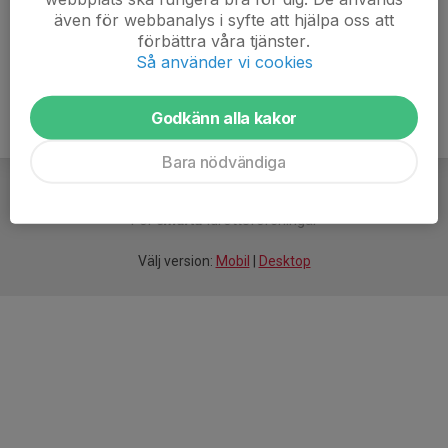
även för webbanalys i syfte att hjälpa oss att
//David
förbättra våra tjänster.
Så använder vi cookies
Godkänn alla kakor
Bara nödvändiga
För
smarta
idrottsföreningar
Välj version:
Mobil
|
Desktop