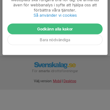
kanske hinner med någon stafett också...
även för webbanalys i syfte att hjälpa oss att
förbättra våra tjänster.
Vi ses!
Så använder vi cookies
//David
Godkänn alla kakor
Bara nödvändiga
För
smarta
idrottsföreningar
Välj version:
Mobil
|
Desktop