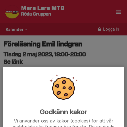
Mera Lera MTB
Röda Gruppen
Logga in
Kalender
Föreläsning Emil lindgren
Tisdag 2 maj 2023, 18:00-20:00
Se länk
Samling: 17:55
Följ länken för anmälan
https://www.svenskalag.se/meraleramtb-
vuxengrupp/nyheter/1961276/forelasning-med-emil-
lindgren-paminnelse?
Godkänn kakor
utm_source=nyheter&utm_medium=app&utm_campaig
Vi använder oss av kakor (cookies) för att vår
n=app
webbplats ska fungera bra för dig. De används