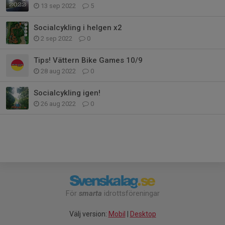
13 sep 2022
5
Socialcykling i helgen x2
2 sep 2022
0
Tips! Vättern Bike Games 10/9
28 aug 2022
0
Socialcykling igen!
26 aug 2022
0
För
smarta
idrottsföreningar
Välj version:
Mobil
|
Desktop