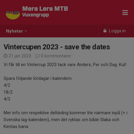
Mera Lera MTB
Vuxengrupp
Logga in
Nyheter
Vintercupen 2023 - save the dates
21 jan 2023
0 kommentarer
Vi får till en Vintercup 2023 tack vare Anders, Per och Dag. Kul!
Spara följande lördagar i kalendern:
4/2
18/2
4/3
Mer info om respektive deltävling kommer lite närmare inpå (+ i
Svenska lag-kalendern), men det ryktas om både Slaka och
Kentas bana.