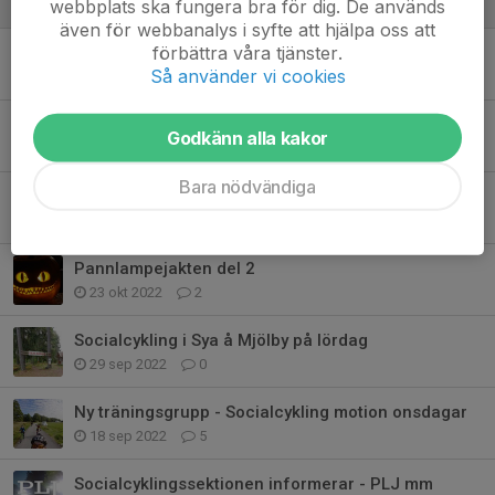
webbplats ska fungera bra för dig. De används
21 jan 2023
0
även för webbanalys i syfte att hjälpa oss att
förbättra våra tjänster.
Socialcyklingspremiär 2023
Så använder vi cookies
30 dec 2022
0
"Vi har ett resultat!" Pannlampejakten 2022
Godkänn alla kakor
2 dec 2022
2
Bara nödvändiga
Pannlampejakten del 4
28 nov 2022
0
Pannlampejakten del 2
23 okt 2022
2
Socialcykling i Sya å Mjölby på lördag
29 sep 2022
0
Ny träningsgrupp - Socialcykling motion onsdagar
18 sep 2022
5
Socialcyklingssektionen informerar - PLJ mm