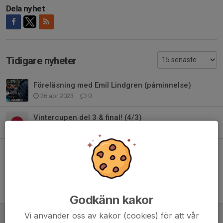
Dela nyhet
Tidigare nyheter
Föreläsning med Emil Lindgren (påminnelse)
26 apr 2023
0
Vintercupen del 3 & final! (4/3)
1 mar 2023
0
Kom ihåg Vintercupen (del 2) 18/2
17 feb 2023
0
Vintercupen 2023 del 1: Djurgården
29 jan 2023
0
Godkänn kakor
Vintercupen 2023 - save the dates
Vi använder oss av kakor (cookies) för att vår