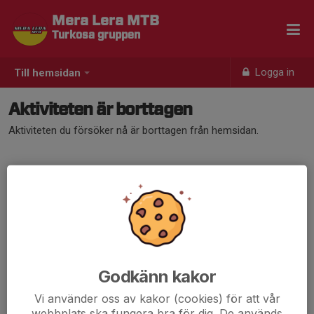
Mera Lera MTB
Turkosa gruppen
Logga in
Till hemsidan
Aktiviteten är borttagen
Aktiviteten du försöker nå är borttagen från hemsidan.
Godkänn kakor
Vi använder oss av kakor (cookies) för att vår
webbplats ska fungera bra för dig. De används