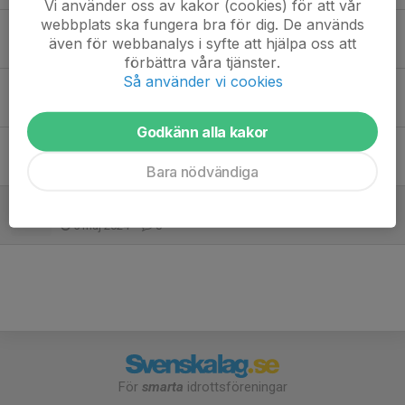
Vi använder oss av kakor (cookies) för att vår
webbplats ska fungera bra för dig. De används
Uppstart 2026
även för webbanalys i syfte att hjälpa oss att
31 mar, 12:24
0
förbättra våra tjänster.
Så använder vi cookies
Sommaruppehåll
23 jun 2025
0
Godkänn alla kakor
Ingen träning 6/6 nationaldagen
4 jun 2024
0
Bara nödvändiga
Ingen träning 9/5
5 maj 2024
0
För
smarta
idrottsföreningar