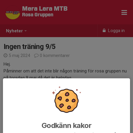
Mera Lera MTB
Rosa Gruppen
Logga in
Nyheter
Ingen träning 9/5
5 maj 2024
0 kommentarer
Hej.
Påminner om att det inte blir någon träning för rosa gruppen nu
på torsdag 9 maj då det är helgdag.
Vi tränar igen den 16:e.
Dela nyhet
Godkänn kakor
Tidigare nyheter