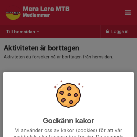
Mera Lera MTB
Medlemmar
Logga in
Till hemsidan
Aktiviteten är borttagen
Aktiviteten du försöker nå är borttagen från hemsidan.
Godkänn kakor
Vi använder oss av kakor (cookies) för att vår
webbplats ska fungera bra för dig. De används