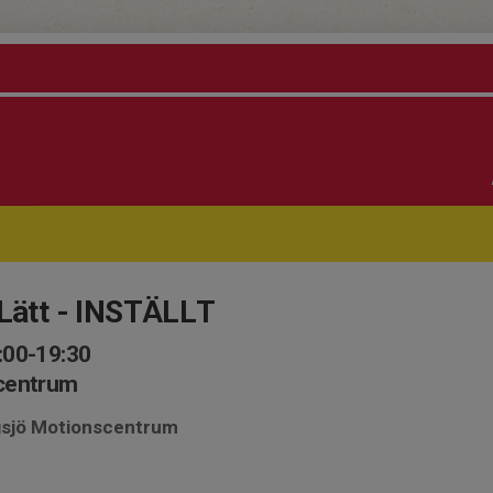
 Lätt - INSTÄLLT
:00-19:30
scentrum
ngsjö Motionscentrum