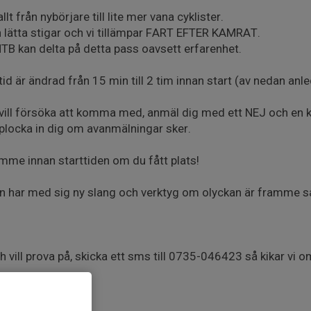
t från nybörjare till lite mer vana cyklister.
 lätta stigar och vi tillämpar FART EFTER KAMRAT.
MTB kan delta på detta pass oavsett erfarenhet.
d är ändrad från 15 min till 2 tim innan start (av nedan anle
u vill försöka att komma med, anmäl dig med ett NEJ och e
 plocka in dig om avanmälningar sker.
imme innan starttiden om du fått plats!
en har med sig ny slang och verktyg om olyckan är framme så h
 vill prova på, skicka ett sms till 0735-046423 så kikar vi o
n.pdf