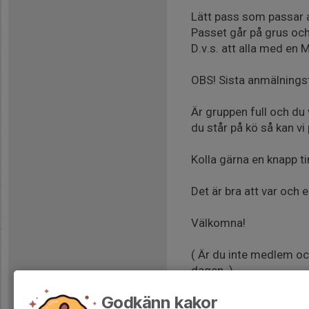
Lätt pass som passar all
Passet går på grus och
D.v.s. att alla med en 
OBS! Sista anmälningsti
Är gruppen full och d
du står på kö så kan vi
Kolla gärna en knapp t
Det är bra att var och 
Välkomna!
( Är du inte medlem och
dagen. )
Mera-Lera-MTB-trappa
Godkänn kakor