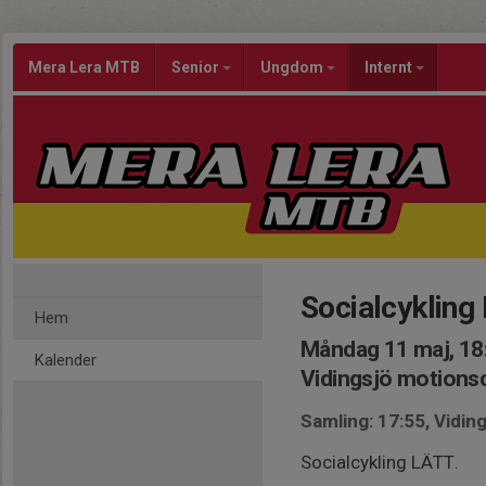
Mera Lera MTB
Senior
Ungdom
Internt
Socialcykling
Hem
Måndag 11 maj, 18
Kalender
Vidingsjö motion
Samling: 17:55, Vidi
Socialcykling LÄTT.