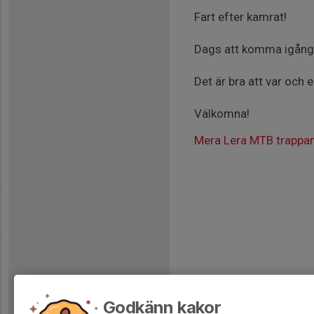
Fart efter kamrat!
Dags att komma igång 
Det är bra att var och 
Välkomna!
Mera Lera MTB trappa
Godkänn kakor