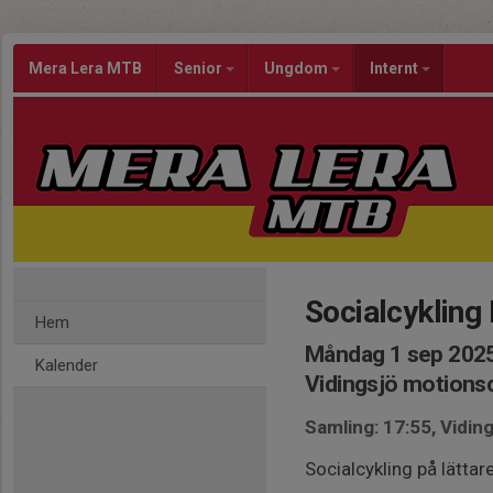
Mera Lera MTB
Senior
Ungdom
Internt
Socialcykling 
Hem
Måndag 1 sep 2025
Kalender
Vidingsjö motion
Samling: 17:55, Vidi
Socialcykling på lättar