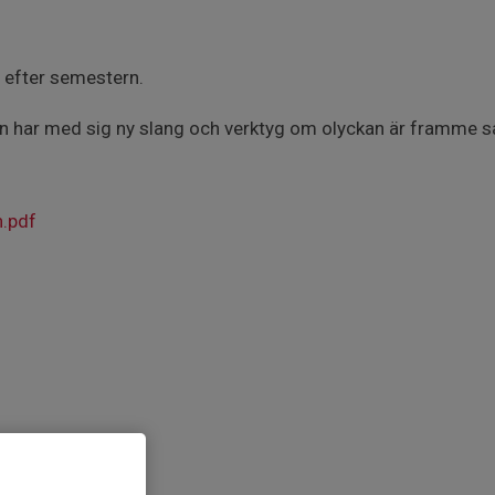
efter semestern.
en har med sig ny slang och verktyg om olyckan är framme så h
n.pdf