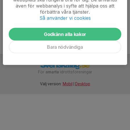
även för webbanalys i syfte att hjälpa oss att
Välkomna!
förbättra våra tjänster.
Så använder vi cookies
Mera Lera MTB trappan.pdf
Godkänn alla kakor
Bara nödvändiga
För
smarta
idrottsföreningar
Välj version:
Mobil
|
Desktop