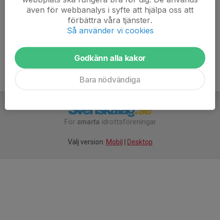
även för webbanalys i syfte att hjälpa oss att
Välkomna!
förbättra våra tjänster.
Så använder vi cookies
Mera Lera MTB trappan.pdf
Godkänn alla kakor
Bara nödvändiga
För
smarta
idrottsföreningar
Välj version:
Mobil
|
Desktop