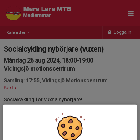
Mera Lera MTB
Medlemmar
Logga in
Kalender
Socialcykling nybörjare (vuxen)
Måndag 26 aug 2024, 18:00-19:00
Vidingsjö motionscentrum
Samling: 17:55, Vidingsjö Motionscentrum
Karta
Socialcykling för vuxna nybörjare!
Gruppcykling på lättare stig och grus!
Krav på förkunskaper förutom att kunna cykla och ha en
funktionsduglig mountainbike (samt hjälm) är i princip