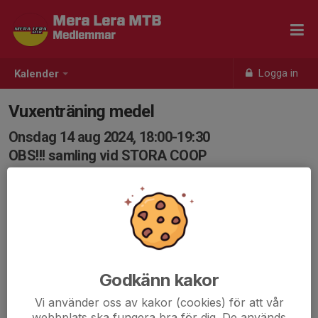
Mera Lera MTB
Medlemmar
Logga in
Kalender
Vuxenträning medel
Onsdag 14 aug 2024, 18:00-19:30
OBS!!! samling vid STORA COOP
Samling: 17:55, Stora Coop
Goa intervaller och annat gött :-)
Om "nivå" medel:
Träningsgrupp för den lite vane cyklisten som vill bättra
på sin kondition/teknik och därmed framfart på
Godkänn kakor
stigarna. Eftersom det (oftast) är intervallträning kan
Vi använder oss av kakor (cookies) för att vår
alla, som har cyklat en del stig, delta efter sina
webbplats ska fungera bra för dig. De används