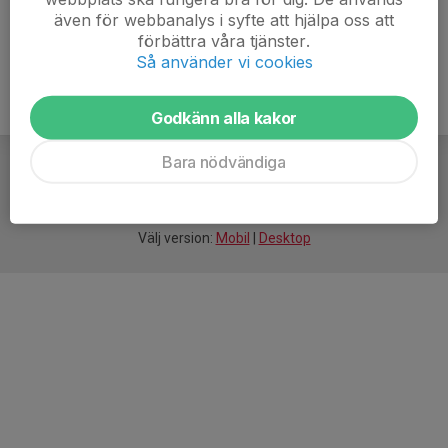
förutsättningar och dagsform/-känsla.
även för webbanalys i syfte att hjälpa oss att
förbättra våra tjänster.
Så använder vi cookies
Godkänn alla kakor
Bara nödvändiga
För
smarta
idrottsföreningar
Välj version:
Mobil
|
Desktop