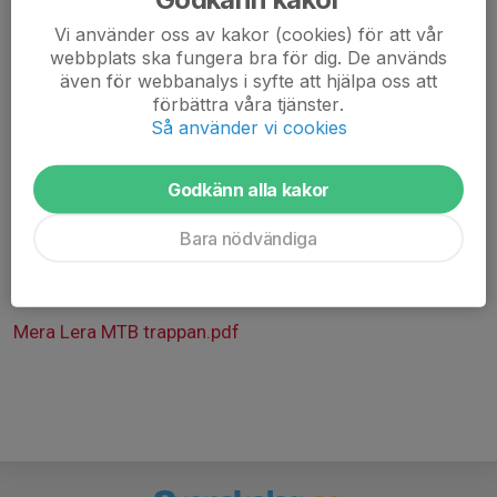
Vi använder oss av kakor (cookies) för att vår
Skriv gärna i kommentarsfältet vilken nivå enligt
webbplats ska fungera bra för dig. De används
klubbens dokument "Trappan" som ni önskar cykla.
även för webbanalys i syfte att hjälpa oss att
förbättra våra tjänster.
Det är bra att var och en har med sig ny slang och
Så använder vi cookies
verktyg om olyckan är framme så hjälps vi åt att fixa.
Välkomna!
Godkänn alla kakor
Bara nödvändiga
PS. Senare under hösten när stigarna blir för blöta
kanske detta träningstillfälle ersätts med "GT"
(GrusTorsdag) då vi kör grus och skogsväg istället.
Mera Lera MTB trappan.pdf