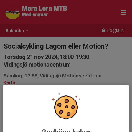
Mera Lera MTB
Medlemmar
Logga in
Kalender
Socialcykling Lagom eller Motion?
Torsdag 21 nov 2024, 18:00-19:30
Vidingsjö motionscentrum
Samling: 17:55, Vidingsjö Motionscentrum
Karta
Socialcykling för den lite mer vane cyklisten då vi kör på
alla slags stigar som stundom kan vara stökiga med
stenar och rötter.
Passet kan även bli ledarlöst och se det då som ett
tillfälle att träffas och cykla tillsammans ändå.
Godkänn kakor