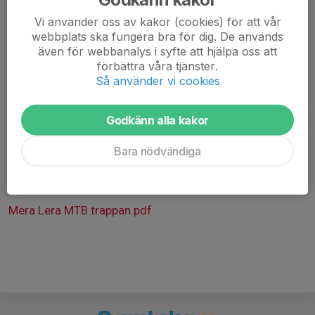
Vi använder oss av kakor (cookies) för att vår
Skriv gärna i kommentarsfältet vilken nivå enligt
webbplats ska fungera bra för dig. De används
klubbens dokument "Trappan" som ni önskar cykla.
även för webbanalys i syfte att hjälpa oss att
förbättra våra tjänster.
Det är bra att var och en har med sig ny slang och
Så använder vi cookies
verktyg om olyckan är framme så hjälps vi åt att fixa.
Välkomna!
Godkänn alla kakor
Bara nödvändiga
PS. Senare under hösten när stigarna blir för blöta
kanske detta träningstillfälle ersätts med "GT"
(GrusTorsdag) då vi kör grus och skogsväg istället.
Mera Lera MTB trappan.pdf