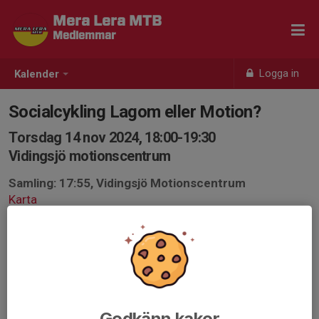
Mera Lera MTB
Medlemmar
Logga in
Kalender
Socialcykling Lagom eller Motion?
Torsdag 14 nov 2024, 18:00-19:30
Vidingsjö motionscentrum
Samling: 17:55, Vidingsjö Motionscentrum
Karta
Socialcykling för den lite mer vane cyklisten då vi kör på
alla slags stigar som stundom kan vara stökiga med
stenar och rötter.
Passet kan även bli ledarlöst och se det då som ett
tillfälle att träffas och cykla tillsammans ändå.
Godkänn kakor