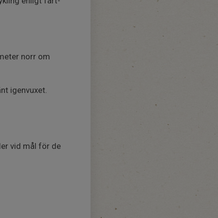
ling enligt fart-
 meter norr om
änt igenvuxet.
er vid mål för de