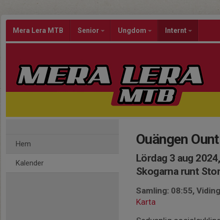
Mera Lera MTB
Senior
Ungdom
Internt
Ouängen Ount
Hem
Lördag 3 aug 2024,
Kalender
Skogarna runt Sto
Samling: 08:55, Vidi
Karta