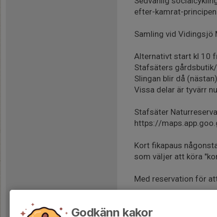
Sedvanlig socialcyklin
efter-kamrat-principen
Samling vid Vidingsjö 
Alternativt start kl 10
Stafsäters gårdsbutik/
Slingan blir då (nästa
Vissa delar är tyvärr n
Stafsäter Naturreserva
https://maps.app.go
Kort fikapaus någonsta
som väljer att köra "kor
Med reservation för att 
Godkänn kakor