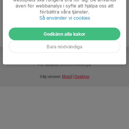
Välkomna!
även för webbanalys i syfte att hjälpa oss att
förbättra våra tjänster.
Mera Lera MTB trappan.pdf
Så använder vi cookies
Godkänn alla kakor
Bara nödvändiga
För
smarta
idrottsföreningar
Välj version:
Mobil
|
Desktop