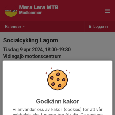
Mera Lera MTB
Medlemmar
Logga in
Kalender
Socialcykling Lagom
Tisdag 9 apr 2024, 18:00-19:30
Vidingsjö motionscentrum
Samling: 17:55, Vidingsjö Motionscentrum
Karta
Socialcykling enligt principen fart efter kamrat. Kan dra
över utsatt tid!
Det är bra att var och en har med sig ny slang och
Godkänn kakor
verktyg om olyckan är framme så hjälps vi åt att fixa.
Vi använder oss av kakor (cookies) för att vår
webbplats ska fungera bra för dig. De används