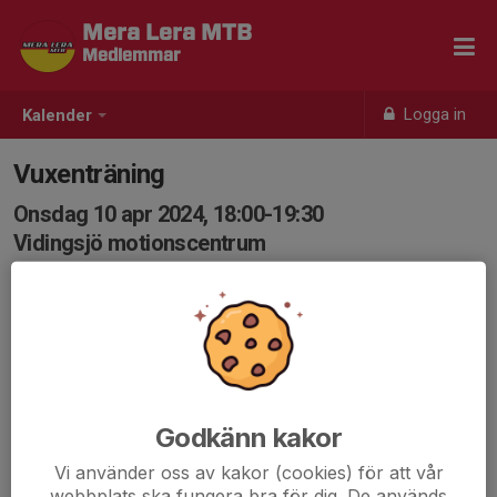
Mera Lera MTB
Medlemmar
Logga in
Kalender
Vuxenträning
Onsdag 10 apr 2024, 18:00-19:30
Vidingsjö motionscentrum
Samling: 17:55, Vidingsjö Motionscentrum
Karta
Vuxenträning - oftast någon form av intervallträning
med mindre tekniska inslag.
Välkomna!
Godkänn kakor
Mera Lera MTB trappan.pdf
Vi använder oss av kakor (cookies) för att vår
webbplats ska fungera bra för dig. De används