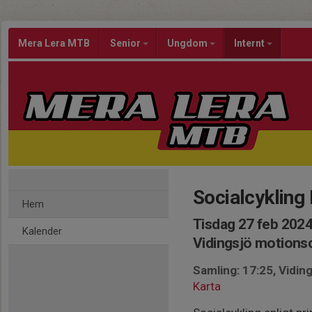
Mera Lera MTB
Senior
Ungdom
Internt
Socialcyklin
Hem
Tisdag 27 feb 2024
Kalender
Vidingsjö motion
Samling: 17:25, Vidi
Karta