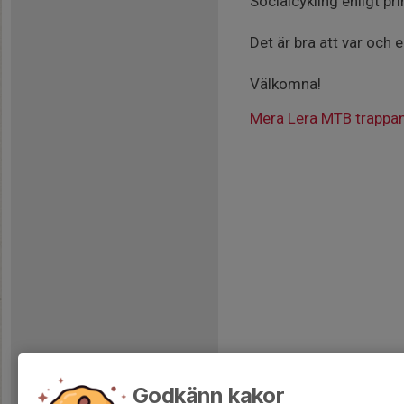
Socialcykling enligt pri
Det är bra att var och 
Välkomna!
Mera Lera MTB trappa
Godkänn kakor