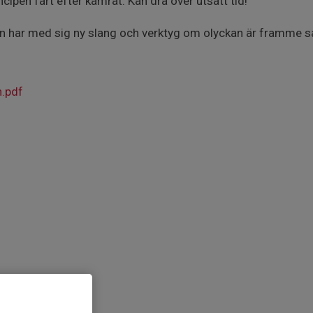
ncipen fart efter kamrat. Kan dra över utsatt tid!
en har med sig ny slang och verktyg om olyckan är framme så h
n.pdf