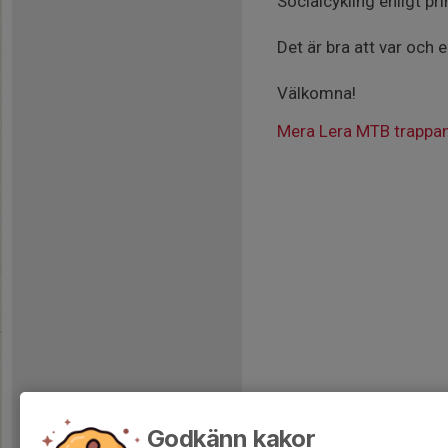
Socialcykling enligt pri
Det är bra att var och 
Välkomna!
Mera Lera MTB trappa
Godkänn kakor