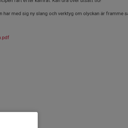
ncipen fart efter kamrat. Kan dra över utsatt tid!
en har med sig ny slang och verktyg om olyckan är framme så h
n.pdf