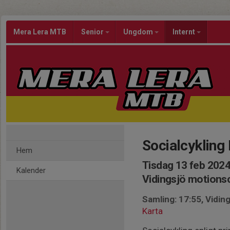
Mera Lera MTB
Senior
Ungdom
Internt
Socialcyklin
Hem
Tisdag 13 feb 2024
Kalender
Vidingsjö motion
Samling: 17:55, Vidi
Karta