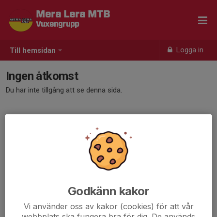
Mera Lera MTB
Vuxengrupp
Logga in
Till hemsidan
Ingen åtkomst
Du har inte tillgång att se denna sida.
Godkänn kakor
Vi använder oss av kakor (cookies) för att vår
webbplats ska fungera bra för dig. De används