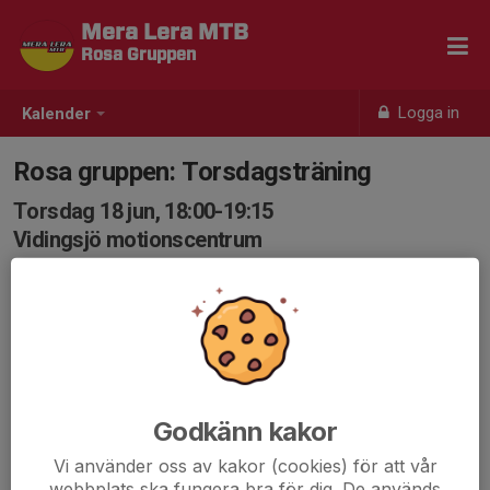
Mera Lera MTB
Rosa Gruppen
Logga in
Kalender
Rosa gruppen: Torsdagsträning
Torsdag 18 jun, 18:00-19:15
Vidingsjö motionscentrum
Samling: 18:00
Karta
Välkommen till dagens träning!
Vi samlas som vanligt under "vägvisningspilarna" vid
cykelställen i Vidingsjö motionscentrum.
mvh Ledarna
Godkänn kakor
Vi använder oss av kakor (cookies) för att vår
webbplats ska fungera bra för dig. De används