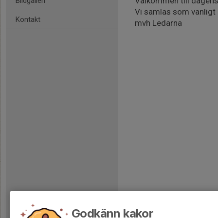
Välkommen till dagens 
Bildgalleri
Vi samlas som vanligt 
Kontakt
mvh Ledarna
Godkänn kakor