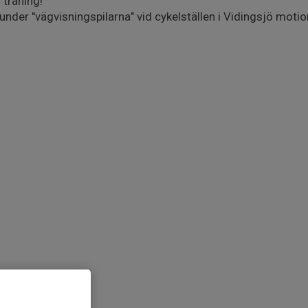
träning!
under "vägvisningspilarna" vid cykelställen i Vidingsjö moti