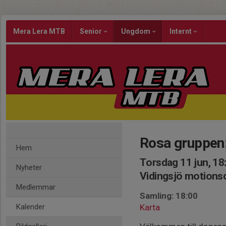
Mera Lera MTB
Senior
Ungdom
Internt
Rosa gruppen
Hem
Torsdag 11 jun, 18
Nyheter
Vidingsjö motion
Medlemmar
Samling: 18:00
Kalender
Karta