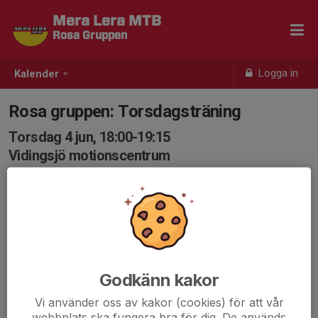
Mera Lera MTB
Rosa Gruppen
Logga in
Kalender
Rosa gruppen: Torsdagsträning
Torsdag 4 jun, 18:00-19:15
Vidingsjö motionscentrum
Samling: 18:00
Karta
Välkommen till dagens träning!
Vi samlas som vanligt under "vägvisningspilarna" vid
cykelställen i Vidingsjö motionscentrum.
mvh Ledarna
Godkänn kakor
Vi använder oss av kakor (cookies) för att vår
webbplats ska fungera bra för dig. De används