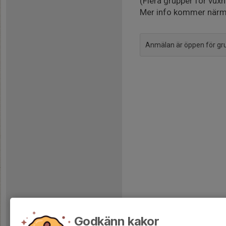
(Flera grupper för vux
Mer info kommer närm
Anmälan är öppen för g
Godkänn kakor