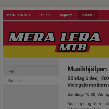
Mera Lera MTB
Senior
Ungdom
Internt
Musikhjälpen
Hem
Söndag 6 dec, 10:
Kalender
Vidingsjö motion
Samling: 10:00, Vidi
Socialcykling för musi