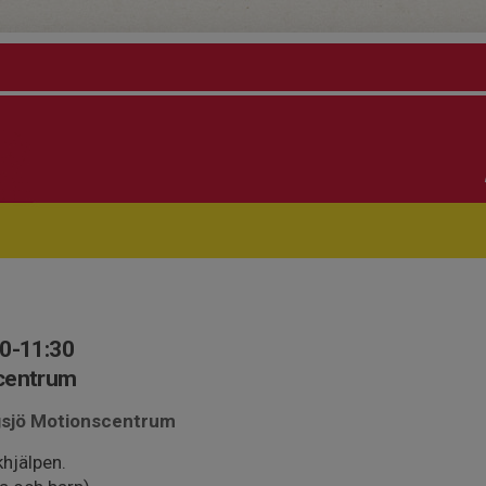
00-11:30
scentrum
ngsjö Motionscentrum
khjälpen.