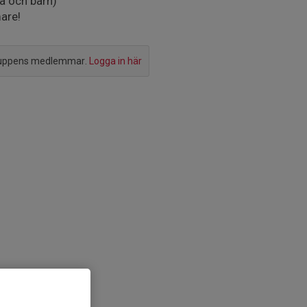
na och barn)
are!
ruppens medlemmar.
Logga in här