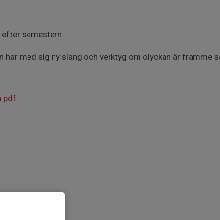
efter semestern.
en har med sig ny slang och verktyg om olyckan är framme så h
n.pdf