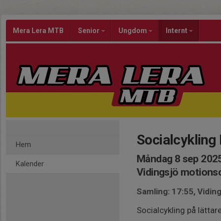
Mera Lera MTB
Senior
Ungdom
Internt
Socialcykling
Hem
Måndag 8 sep 2025
Kalender
Vidingsjö motion
Samling: 17:55, Vidi
Socialcykling på lättar