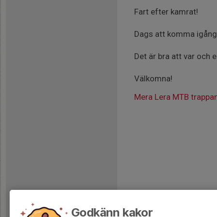
Fart efter kamrat!
Dags att komma igång 
Det är bra att var och 
Välkomna!
Mera Lera MTB trappa
Godkänn kakor