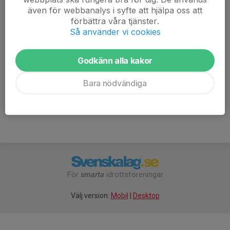
grundkondis.
även för webbanalys i syfte att hjälpa oss att
förbättra våra tjänster.
Det är bra att var och en har med sig ny slang och
Så använder vi cookies
verktyg om olyckan är framme så hjälps vi åt att fixa.
Godkänn alla kakor
Välkomna!
Mera Lera MTB trappan.pdf
Bara nödvändiga
För
smarta
idrottsföreningar
Välj version:
Mobil
|
Desktop