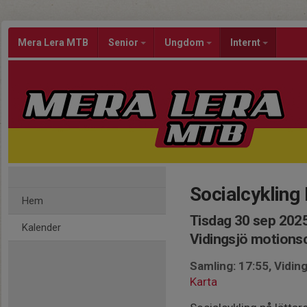
Mera Lera MTB
Senior
Ungdom
Internt
Socialcyklin
Hem
Tisdag 30 sep 2025
Kalender
Vidingsjö motion
Samling: 17:55, Vidi
Karta