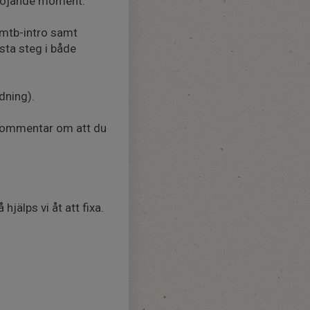
lshöjande moment.
 mtb-intro samt
ästa steg i både
dning).
 kommentar om att du
jälps vi åt att fixa.