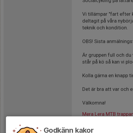
Socialcykling på lätta
Vi tillämpar "fart eft
deltagit på våra nybörj
teknik och kondition.
OBS! Sista anmälningsti
Är gruppen full och d
står på kö så kan vi pl
Kolla gärna en knapp t
Det är bra att var och 
Välkomna!
Mera Lera MTB trappa
Godkänn kakor