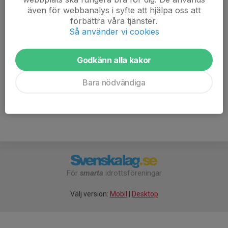
funktionsdugligt skick när du kommer till träningen.
även för webbanalys i syfte att hjälpa oss att
förbättra våra tjänster.
Det är bra att var och en har med sig ny slang och
Så använder vi cookies
verktyg om olyckan är framme så hjälps vi åt att fixa.
Godkänn alla kakor
Välkomna!
Mera Lera MTB trappan.pdf
Bara nödvändiga
För
smarta
idrottsföreningar
Välj version:
Mobil
|
Desktop