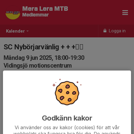
Mera Lera MTB
Medlemmar
Logga in
Kalender
SC Nybörjarvänlig + + +🚴‍♀️
Måndag 9 jun 2025, 18:00-19:30
Vidingsjö motionscentrum
Samling: 17:55, Vidingsjö Motionscentrum
Karta
Mål att komma igång i Nybörjarvänligt tempo för att till
sommaren kommit upp till Lagomtempo. Upp ur
sofforna, damma av cyklarna och häng med!
Godkänn kakor
Detta pluspluspass är ett transitionspass från
Vi använder oss av kakor (cookies) för att vår
Nybörjarvänlig till Lagom. Tillse att din cykel är i
webbplats ska fungera bra för dig. De används