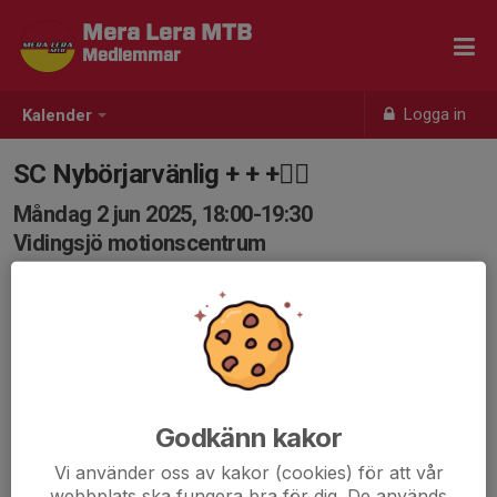
Mera Lera MTB
Medlemmar
Logga in
Kalender
SC Nybörjarvänlig + + +🚴‍♀️
Måndag 2 jun 2025, 18:00-19:30
Vidingsjö motionscentrum
Samling: 17:55, Vidingsjö Motionscentrum
Karta
Mål att komma igång i Nybörjarvänligt tempo för att till
sommaren kommit upp till Lagomtempo. Upp ur
sofforna, damma av cyklarna och häng med!
Godkänn kakor
Detta pluspluspass är ett transitionspass från
Vi använder oss av kakor (cookies) för att vår
Nybörjarvänlig till Lagom. Tillse att din cykel är i
webbplats ska fungera bra för dig. De används