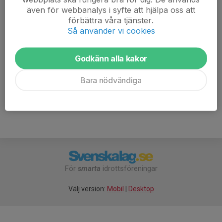
funktionsdugligt skick när du kommer till träningen.
även för webbanalys i syfte att hjälpa oss att
förbättra våra tjänster.
Det är bra att var och en har med sig ny slang och
Så använder vi cookies
verktyg om olyckan är framme så hjälps vi åt att fixa.
Godkänn alla kakor
Välkomna!
Mera Lera MTB trappan.pdf
Bara nödvändiga
För
smarta
idrottsföreningar
Välj version:
Mobil
|
Desktop