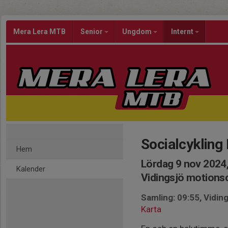
Mera Lera MTB
Senior
Ungdom
Internt
Socialcykling
Hem
Lördag 9 nov 2024,
Kalender
Vidingsjö motion
Samling: 09:55, Vidi
Karta