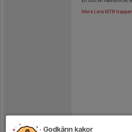
En och en halvtimme, e
Mera Lera MTB trappa
Godkänn kakor