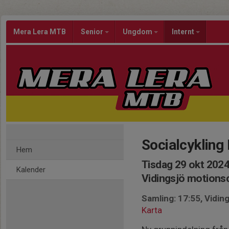
Mera Lera MTB
Senior
Ungdom
Internt
Socialcykling
Hem
Tisdag 29 okt 2024
Kalender
Vidingsjö motion
Samling: 17:55, Vidi
Karta