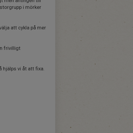
t men antingen till
 storgrupp i mörker
älja att cykla på mer
frivilligt
jälps vi åt att fixa.