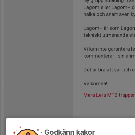
Ny gruppindelning från
Lagom eller Lagom+ då v
halka och snart även ky
Lagom+ är som Lagom me
tekniskt utmanande sti
Vi kan inte garantera l
kommenterar i sin anmäl
Det är bra att var och 
Välkomna!
Mera Lera MTB trappa
Godkänn kakor