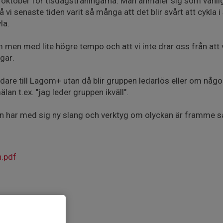
 oktober för tisdagsträningarna. Man anmäler sig som vanlig
i senaste tiden varit så många att det blir svårt att cykla i
la.
n med lite högre tempo och att vi inte drar oss från att v
gar.
edare till Lagom+ utan då blir gruppen ledarlös eller om någon 
an t.ex. "jag leder gruppen ikväll".
en har med sig ny slang och verktyg om olyckan är framme så h
n.pdf