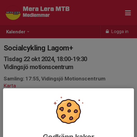
Mera Lera MTB
Medlemmar
Logga in
Kalender
Socialcykling Lagom+
Tisdag 22 okt 2024, 18:00-19:30
Vidingsjö motionscentrum
Samling: 17:55, Vidingsjö Motionscentrum
Karta
Ny gruppindelning från oktober för tisdagsträningarna.
Man anmäler sig som vanligt men antingen till Lagom
eller Lagom+ då vi senaste tiden varit så många att det
blir svårt att cykla i storgrupp i mörker halka och snart
även kyla.
Godkänn kakor