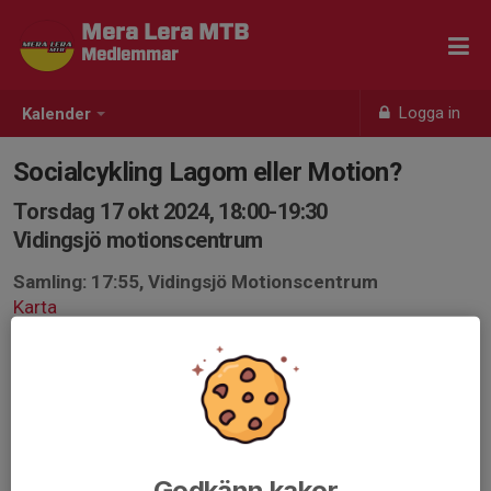
Mera Lera MTB
Medlemmar
Logga in
Kalender
Socialcykling Lagom eller Motion?
Torsdag 17 okt 2024, 18:00-19:30
Vidingsjö motionscentrum
Samling: 17:55, Vidingsjö Motionscentrum
Karta
Socialcykling för den lite mer vane cyklisten då vi kör på
alla slags stigar som stundom kan vara stökiga med
stenar och rötter.
Passet kan även bli ledarlöst och se det då som ett
tillfälle att träffas och cykla tillsammans ändå.
Godkänn kakor