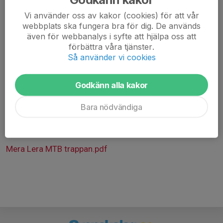
Vi använder oss av kakor (cookies) för att vår
Skriv gärna i kommentarsfältet vilken nivå enligt
webbplats ska fungera bra för dig. De används
klubbens dokument "Trappan" som ni önskar cykla.
även för webbanalys i syfte att hjälpa oss att
förbättra våra tjänster.
Det är bra att var och en har med sig ny slang och
Så använder vi cookies
verktyg om olyckan är framme så hjälps vi åt att fixa.
Välkomna!
Godkänn alla kakor
Bara nödvändiga
PS. Senare under hösten när stigarna blir för blöta
kanske detta träningstillfälle ersätts med "GT"
(GrusTorsdag) då vi kör grus och skogsväg istället.
Mera Lera MTB trappan.pdf