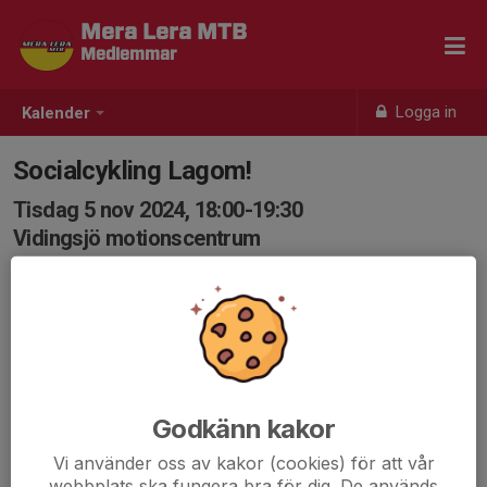
Mera Lera MTB
Medlemmar
Logga in
Kalender
Socialcykling Lagom!
Tisdag 5 nov 2024, 18:00-19:30
Vidingsjö motionscentrum
Samling: 17:55, Vidingsjö Motionscentrum
Karta
Socialcykling på lättare stig och grus!
Det är bra att var och en har med sig ny slang och
verktyg om olyckan är framme så hjälps vi åt att fixa.
Godkänn kakor
Vi använder oss av kakor (cookies) för att vår
Välkomna!
webbplats ska fungera bra för dig. De används