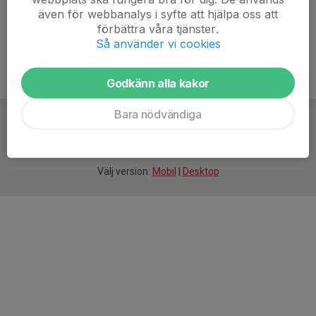
även för webbanalys i syfte att hjälpa oss att
Mera Lera MTB trappan.pdf
förbättra våra tjänster.
Så använder vi cookies
Godkänn alla kakor
Bara nödvändiga
För
smarta
idrottsföreningar
Välj version:
Mobil
|
Desktop