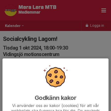
Mera Lera MTB
Medlemmar
Logga in
Kalender
Socialcykling Lagom!
Tisdag 1 okt 2024, 18:00-19:30
Vidingsjö motionscentrum
Samling: 17:55, Vidingsjö Motionscentrum
Karta
Socialcykling på stig och grus!
Det är bra att var och en har med sig ny slang och
verktyg om olyckan är framme så hjälps vi åt att fixa.
Godkänn kakor
Vi använder oss av kakor (cookies) för att vår
Välkomna!
webbplats ska fungera bra för dig. De används