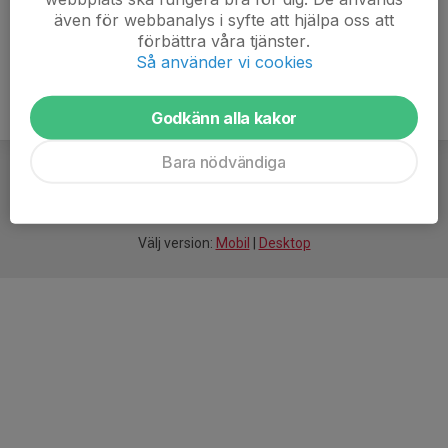
även för webbanalys i syfte att hjälpa oss att
Mera Lera MTB trappan.pdf
förbättra våra tjänster.
Så använder vi cookies
Godkänn alla kakor
Bara nödvändiga
För
smarta
idrottsföreningar
Välj version:
Mobil
|
Desktop