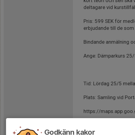
kort teori och sen ska 
deltagare vid kurstillfä
Pris: 599 SEK för med
erbjudande till de som
Bindande anmälning och
Ange: Dämparkurs 2
Tid: Lördag 25/5 mellan
Plats: Samling vid Port
https://maps.app.go
Godkänn kakor