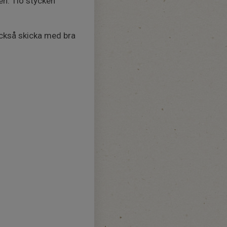
en. Tio stycken
ckså skicka med bra