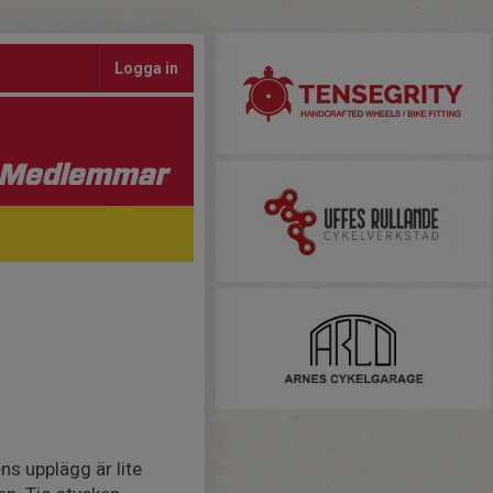
Logga in
Medlemmar
s upplägg är lite