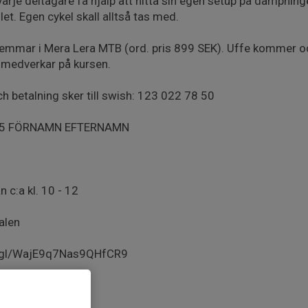
varje deltagare få hjälp att hitta sin egen setup på dämpning
llet. Egen cykel skall alltså tas med.
lemmar i Mera Lera MTB (ord. pris 899 SEK). Uffe kommer o
 medverkar på kursen.
 betalning sker till swish: 123 022 78 50
5/5 FÖRNAMN EFTERNAMN
 c:a kl. 10 - 12
alen
o.gl/WajE9q7Nas9QHfCR9