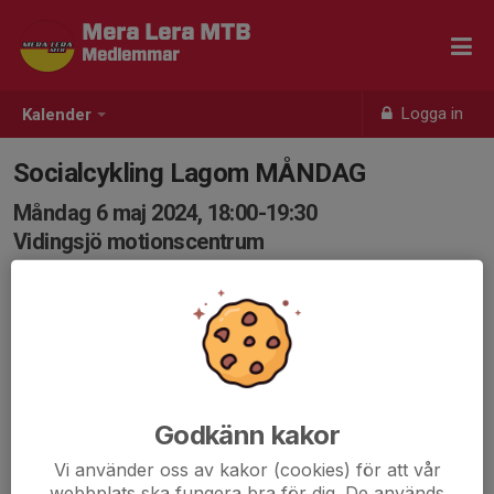
Mera Lera MTB
Medlemmar
Logga in
Kalender
Socialcykling Lagom MÅNDAG
Måndag 6 maj 2024, 18:00-19:30
Vidingsjö motionscentrum
Samling: 17:55, Vidingsjö Motionscentrum
Karta
Socialcykling enligt principen fart efter kamrat. Kan dra
över utsatt tid!
Det är bra att var och en har med sig ny slang och
Godkänn kakor
verktyg om olyckan är framme så hjälps vi åt att fixa.
Vi använder oss av kakor (cookies) för att vår
webbplats ska fungera bra för dig. De används