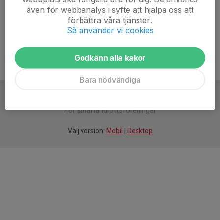
Välkomna!
även för webbanalys i syfte att hjälpa oss att
förbättra våra tjänster.
Mera Lera MTB trappan.pdf
Så använder vi cookies
Godkänn alla kakor
Bara nödvändiga
För
smarta
idrottsföreningar
Välj version:
Mobil
|
Desktop