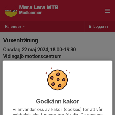
Mera Lera MTB
Medlemmar
Logga in
Kalender
Vuxenträning
Onsdag 22 maj 2024, 18:00-19:30
Vidingsjö motionscentrum
Samling: 17:55, Vidingsjö Motionscentrum
Karta
Vuxenträning - oftast någon form av intervallträning
med mindre tekniska inslag.
Välkomna!
Godkänn kakor
Mera Lera MTB trappan.pdf
Vi använder oss av kakor (cookies) för att vår
webbplats ska fungera bra för dig. De används