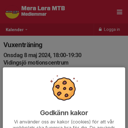
Mera Lera MTB
Medlemmar
Logga in
Kalender
Vuxenträning
Onsdag 8 maj 2024, 18:00-19:30
Vidingsjö motionscentrum
Samling: 17:55, Vidingsjö Motionscentrum
Karta
Vuxenträning - oftast någon form av intervallträning
med mindre tekniska inslag.
Välkomna!
Godkänn kakor
Mera Lera MTB trappan.pdf
Vi använder oss av kakor (cookies) för att vår
webbplats ska fungera bra för dig. De används