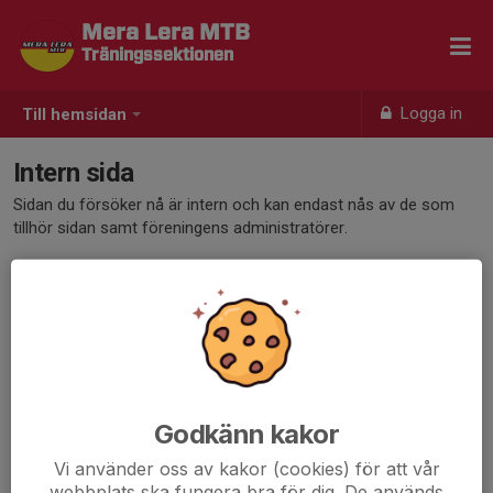
Mera Lera MTB
Träningssektionen
Logga in
Till hemsidan
Intern sida
Sidan du försöker nå är intern och kan endast nås av de som
tillhör sidan samt föreningens administratörer.
Klicka här för att logga in
Godkänn kakor
Vi använder oss av kakor (cookies) för att vår
webbplats ska fungera bra för dig. De används