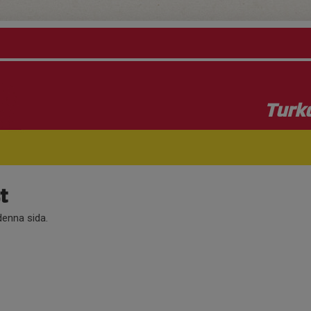
Turk
t
 denna sida.