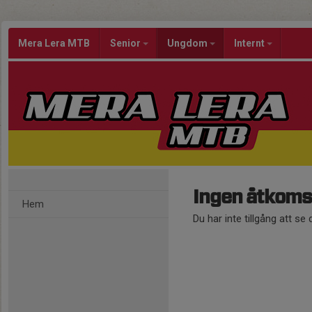
Mera Lera MTB
Senior
Ungdom
Internt
Ingen åtkoms
Hem
Du har inte tillgång att se