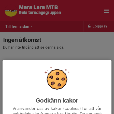
Mera Lera MTB
Gula torsdagsgruppen
Logga in
Till hemsidan
Ingen åtkomst
Du har inte tillgång att se denna sida.
Godkänn kakor
Vi använder oss av kakor (cookies) för att vår
webbplats ska fungera bra för dig. De används