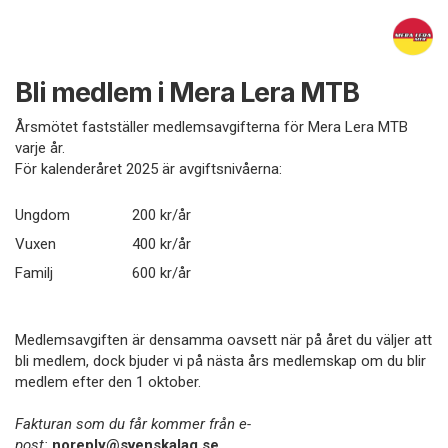
Bli medlem i Mera Lera MTB
Årsmötet fastställer medlemsavgifterna för Mera Lera MTB
varje år.
För kalenderåret 2025 är avgiftsnivåerna:
Ungdom
200 kr/år
Vuxen
400 kr/år
Familj
600 kr/år
Medlemsavgiften är densamma oavsett när på året du väljer att
bli medlem, dock bjuder vi på nästa års medlemskap om du blir
medlem efter den 1 oktober.
Fakturan som du får kommer från e-
post:
noreply@svenskalag.se