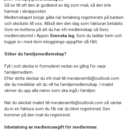
Så se till att den är godkänd av dig som mail, så den inte
hamnar i skräpposten.
Medlemskapet börjar gälla när betalning registrerats på banken
och skickats till oss. Alltså den den dag som fakturan betalats.
Som en kvittens på att du har ett medlemskap så finns
medlemskortet i Appen
Svenska lag
. Som du laddar hem och
loggar in i med dom inloggnings uppgifter då fått.
Söker du familjemedlemskap?
Fyll i och skicka in formuläret nedan en gång för varje
familjemedlem.
Efter detta skickar du ett mail till meraleramtb@outlook.com
där du meddelar att du vill ha familjemedlemskap. I mailet
skriver du upp alla namn som ska ingå i familjen.
När du skickat mailet till meraleramtb@outlook.com så väntar
du in en faktura som du får när du blivit registrerad. Den
kommer på den mail du registrerat.
Inbetalning av medlemsavgift för medlemmar.